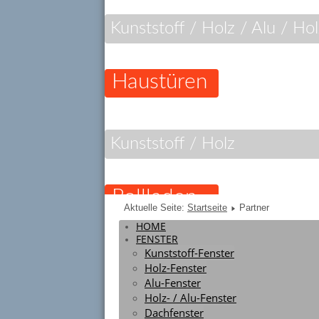
Kunststoff / Holz / Alu / Ho
Haustüren
Kunststoff / Holz
Rollladen
Aktuelle Seite:
Startseite
Partner
HOME
FENSTER
Kunststoff-Fenster
Alu / Holz-Alu
Holz-Fenster
Alu-Fenster
Holz- / Alu-Fenster
Komfort
Dachfenster