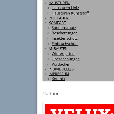
HAUSTÜREN
Haustüren Holz
Haustüren Kunststoff
ROLLLADEN
Sonnenschutz / Beschattung
KOMFORT
Sonnenschutz
Beschattungen
Anbauten
Insektenschutz
Einbruchschutz
ANBAUTEN
Wintergärten
Überdachungen
Wintergärten / Überdachung
Vordächer
INDIVIDUELLES
IMPRESSUM
Kontakt
Partner