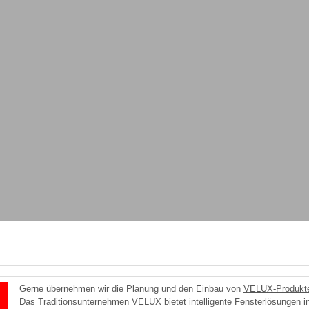
en / Insektenschutz / Einbruchschutz
 / Vordächer
Gerne übernehmen wir die Planung und den Einbau von
VELUX-Produkt
Das Traditionsunternehmen VELUX bietet intelligente Fensterlösungen in