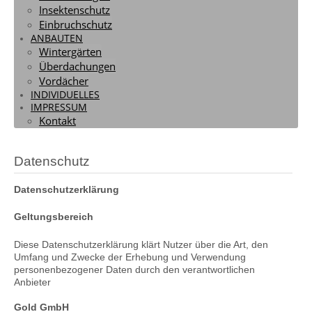
Anbauten
Insektenschutz
Einbruchschutz
ANBAUTEN
Wintergärten
Überdachungen
Wintergärten / Überdachung / Vordächer
Vordächer
INDIVIDUELLES
IMPRESSUM
Kontakt
Datenschutz
Datenschutzerklärung
Geltungsbereich
Diese Datenschutzerklärung klärt Nutzer über die Art, den
Umfang und Zwecke der Erhebung und Verwendung
personenbezogener Daten durch den verantwortlichen
Anbieter
Gold GmbH