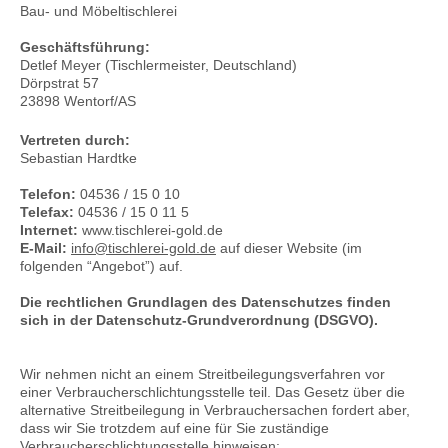
Bau- und Möbeltischlerei
Geschäftsführung:
Detlef Meyer (Tischlermeister, Deutschland)
Dörpstrat 57
23898 Wentorf/AS
Vertreten durch:
Sebastian Hardtke
Telefon:
04536 / 15 0 10
Telefax:
04536 / 15 0 11 5
Internet:
www.tischlerei-gold.de
E-Mail:
info@tischlerei-gold.de
auf dieser Website (im
folgenden “Angebot”) auf.
Die rechtlichen Grundlagen des Datenschutzes finden
sich in der Datenschutz-Grundverordnung (DSGVO).
Wir nehmen nicht an einem Streitbeilegungsverfahren vor
einer Verbraucherschlichtungsstelle teil. Das Gesetz über die
alternative Streitbeilegung in Verbrauchersachen fordert aber,
dass wir Sie trotzdem auf eine für Sie zuständige
Verbraucherschlichtungsstelle hinweisen: