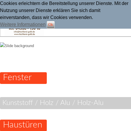
Cookies erleichtern die Bereitstellung unserer Dienste. Mit der
Nutzung unserer Dienste erklären Sie sich damit
einverstanden, dass wir Cookies verwenden.
Weitere Informationen
Ok
Tischlerei Gold
Fenster
Kunststoff / Holz / Alu / Holz-Alu
Haustüren