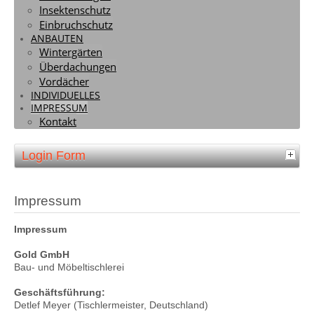
Anbauten
Insektenschutz
Einbruchschutz
ANBAUTEN
Wintergärten
Überdachungen
Wintergärten / Überdachung / Vordächer
Vordächer
INDIVIDUELLES
IMPRESSUM
Kontakt
Login Form
Impressum
Impressum
Gold GmbH
Bau- und Möbeltischlerei
Geschäftsführung:
Detlef Meyer (Tischlermeister, Deutschland)