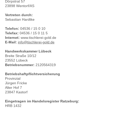
Dörpstrat 57
23898 Wentorf/AS
Vertreten durch:
Sebastian Hardtke
Telefon:
04536 / 15 0 10
Telefax:
04536 / 15 0 11 5
Internet:
www.tischlerei-gold.de
E-Mail:
info@tischlerei-gold.de
Handwerkskammer Lübeck
Breite Straße 10/12
23552 Lübeck
Betriebsnummer:
2120564319
Betriebshaftpflichtversicherung
Provinzial
Jürgen Fricke
Alter Hof 7
23847 Kastorf
Eingetragen im Handelsregister Ratzeburg:
HRB 1432