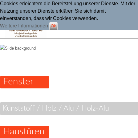
Cookies erleichtern die Bereitstellung unserer Dienste. Mit der
Nutzung unserer Dienste erklären Sie sich damit
einverstanden, dass wir Cookies verwenden.
Weitere Informationen
Ok
Tischlerei Gold
Fenster
Kunststoff / Holz / Alu / Holz-Alu
Haustüren