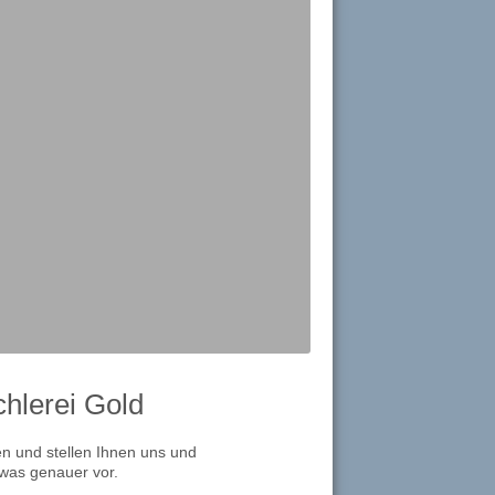
chlerei Gold
n und stellen Ihnen uns und
was genauer vor.